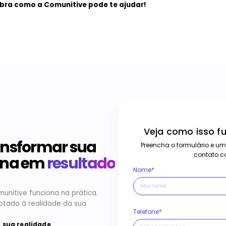
bra como a Comunitive pode te ajudar!
Veja como isso f
ansformar sua
Preencha o formulário e um
contato c
rna em
resultado
Nome*
nitive funciona na prática.
ptado à realidade da sua
Telefone*
 sua realidade