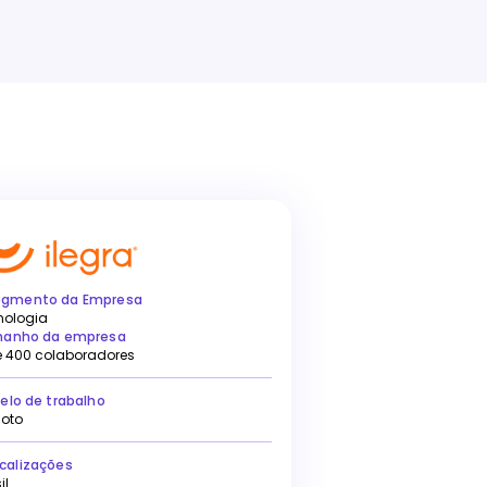
egmento da Empresa
nologia
anho da empresa
e 400 colaboradores
elo de trabalho
oto
calizações
il