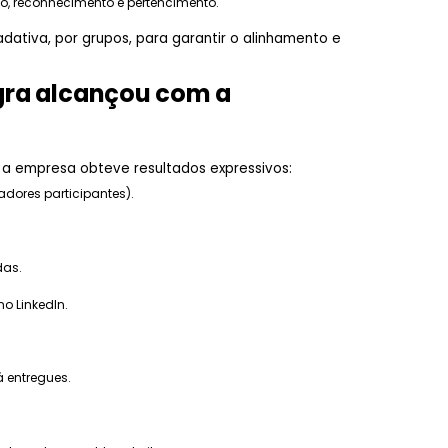
o, reconhecimento e pertencimento.
adativa, por grupos, para garantir o alinhamento e
egra alcançou com a
a empresa obteve resultados expressivos:
dores participantes).
das.
o LinkedIn.
 entregues.