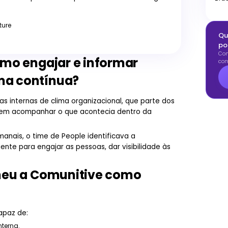
ture
Qu
po
Con
como engajar e informar
com
ma contínua?
as internas de clima organizacional, que parte dos
e em acompanhar o que acontecia dentro da
nais, o time de People identificava a
nte para engajar as pessoas, dar visibilidade às
lheu a Comunitive como
apaz de:
terna.